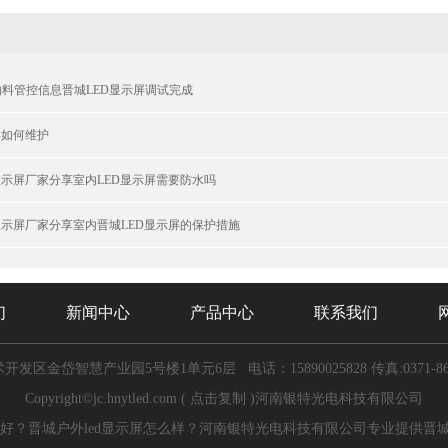
料管控信息晋城LED显示屏调试完成
屏如何维护
显示屏厂家分享室内LED显示屏需要防水吗
显示屏厂家分享室内晋城LED显示屏的保护措施
们
新闻中心
产品中心
联系我们
开发区金岱智慧产业园5号楼1单元6层
电话：15890025828
传真:0371-8
Copyright©
jc.hnytled.com
(
点击复制
)河南银特光电科技有限公司
好？晋城户外led显示屏怎么样？河南银特光电科技有限公司专业提供晋城le