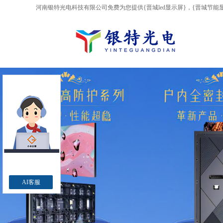
河南银特光电科技有限公司免费为您提供
{晋城led显示屏}
，{晋城节能
AI客服