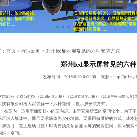
置：
首页
>
行业新闻
>
郑州led显示屏常见的六种安装方式
郑州led显示屏常见的六
发布时间：2018/8/30 0:00:00
来源：http://jc.hnytl
技有限公司免费为您提供
{晋城led显示屏}
，{晋城节能显示屏}，{晋城户外led显示
科技有限公司给大家讲解一下六种郑州led显示屏安装方式。
装：在室内，适用于面积较小的室内屏。由于安装所需的空间较小，为了
显示屏嵌入墙体中。而且要求墙体为实心墙体。要采用前维护的方式，成本
示屏项目，在土建项目施工时需要预先预留显示屏的安装空间，实际安装
的维护空间。