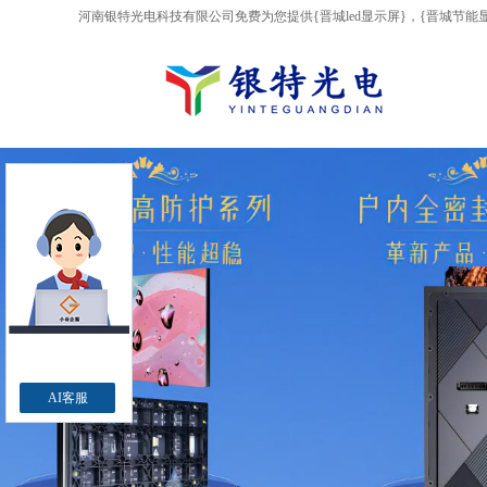
河南银特光电科技有限公司免费为您提供
{晋城led显示屏}
，{晋城节能
AI客服