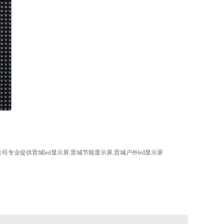
专业提供晋城led显示屏,晋城节能显示屏,晋城户外led显示屏