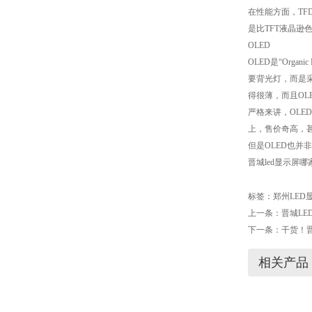
在性能方面，TF
是比TFT液晶逊
OLED
OLED是“Org
要背光灯，而是
得很薄，而且OL
严格来讲，OLE
上，售价奇高，
但是OLED也
晋城led显示屏
标签：
郑州LED
上一条：
晋城L
下一条：
干货！
相关产品