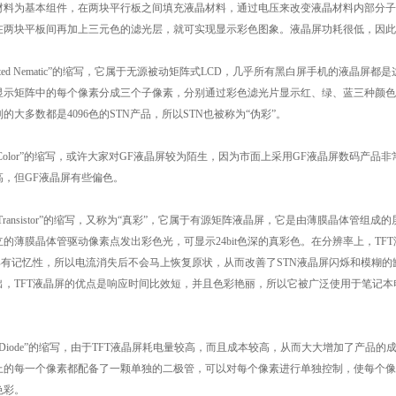
材料为基本组件，在两块平行板之间填充液晶材料，通过电压来改变液晶材料内部分子
在两块平板间再加上三元色的滤光层，就可实现显示彩色图象。液晶屏功耗很低，因此
r Teisted Nematic”的缩写，它属于无源被动矩阵式LCD，几乎所有黑白屏手机的
示矩阵中的每个像素分成三个子像素，分别通过彩色滤光片显示红、绿、蓝三种颜色，从
的大多数都是4096色的STN产品，所以STN也被称为“伪彩”。
 Fine Color”的缩写，或许大家对GF液晶屏较为陌生，因为市面上采用GF液晶屏数
高，但GF液晶屏有些偏色。
 Film Transistor”的缩写，又称为“真彩”，它属于有源矩阵液晶屏，它是由薄膜
的薄膜晶体管驱动像素点发出彩色光，可显示24bit色深的真彩色。在分辨率上，TFT液晶
式具有记忆性，所以电流消失后不会马上恢复原状，从而改善了STN液晶屏闪烁和模糊
，TFT液晶屏的优点是响应时间比效短，并且色彩艳丽，所以它被广泛使用于笔记本电
 Film Diode”的缩写，由于TFT液晶屏耗电量较高，而且成本较高，从而大大增加了
D上的每一个像素都配备了一颗单独的二极管，可以对每个像素进行单独控制，使每个
色彩。