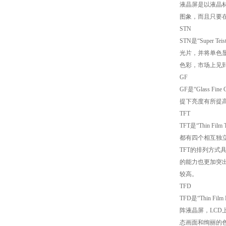
液晶屏是以液晶
图象，而且只要
STN
STN是“Supe
光片，并将单色显
色彩，市场上见到
GF
GF是“Glass
提下亮度有所提
TFT
TFT是“Thin
都有四个相互独立
TFT的排列方
的能力也更加突出
较高。
TFD
TFD是“Thin
阵液晶屏，LC
态画面和绚丽的