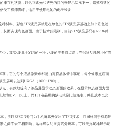
的排在列状况，以达到遮光和透光的目的来显示深浅不一，错落有致的
倍受工程师青睐，适用于使用电池的电子设备。
液晶屏都是这种材料。彩色STN液晶屏就是在单色的STN液晶屏基础上加个彩色滤
而实现彩色画面。由于技术的限制，目前STN液晶屏只有65536种
码产品非常少，其实GF属于STN的一种，GF的主要特点是：在保证功耗较小的前
晶体管组成的屏幕，它的每个液晶像素点都是由薄膜晶体管来驱动，每个像素点后面
屏可以达到UXGA（1600×1200）。
的缺点，有效地提高了液晶屏显示动态画面的效果，在显示静态画面方面
脑和DV、DC上。而TFT液晶屏的缺点就是比较耗电，并且成本也比
产品的成本，所以EPSON专门为手机屏幕开发出了TFD技术，它同样属于有源矩
像素之间不会互相影响，这样可以明显提高分辨率，可以无拖尾地显示动