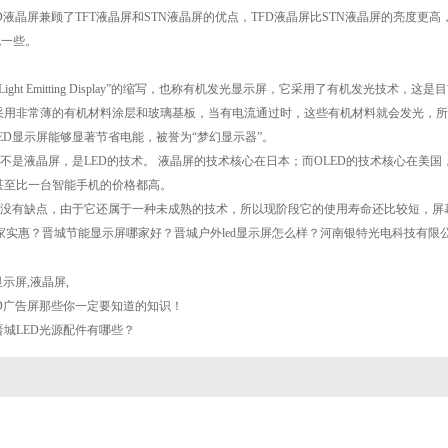
D液晶屏兼顾了TFT液晶屏和STN液晶屏的优点，TFD液晶屏比STN液晶屏的亮度更
色一些。
anic Light Emitting Display”的缩写，也称有机发光显示屏，它采用了有机
采用非常薄的有机材料涂层和玻璃基板，当有电流通过时，这些有机材料就会发光，所
ED显示屏能够显著节省电能，被誉为“梦幻显示器”。
D不是液晶屏，是LED的技术。 液晶屏的技术核心在日本；而OLED的技术核心在
甚至比一台智能手机的价格都高。
并非没有缺点，由于它还属于一种未成熟的技术，所以现阶段它的使用寿命还比较短，屏
哪家实惠？晋城节能显示屏哪家好？晋城户外led显示屏怎么样？河南银特光电科技有限公司
显示屏
,
液晶屏
,
ED广告屏那些你一定要知道的知识！
晋城LED光源配件有哪些？