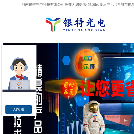
河南银特光电科技有限公司免费为您提供
{晋城led显示屏}
，{晋城节能
AI客服