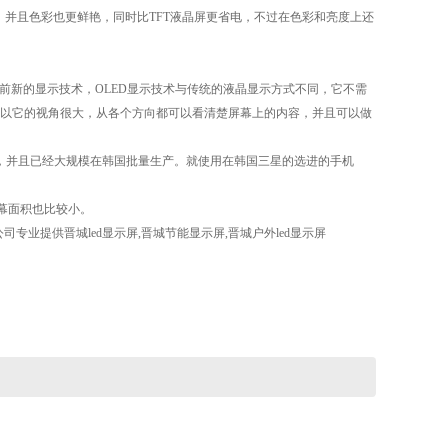
高，并且色彩也更鲜艳，同时比TFT液晶屏更省电，不过在色彩和亮度上还
发光技术，这是目前新的显示技术，OLED显示技术与传统的液晶显示方式不同，它不需
以它的视角很大，从各个方向都可以看清楚屏幕上的内容，并且可以做
美国，并且已经大规模在韩国批量生产。就使用在韩国三星的选进的手机
幕面积也比较小。
专业提供晋城led显示屏,晋城节能显示屏,晋城户外led显示屏