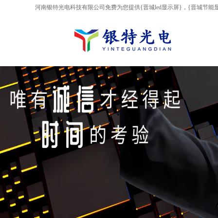
河南银特光电科技有限公司免费为您提供
{晋城led显示屏}
，{晋城节能
AI客服