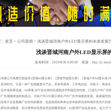
置：
首页
>
公司新闻
>
浅谈晋城河南户外LED显示屏的未来发展
浅谈晋城河南户外LED显示屏
发布时间：2019/8/30 0:00:00
来源：http://jc.hnytl
技有限公司免费为您提供
{晋城led显示屏}
，{晋城节能显示屏}，{晋城户外led显示
进入高清时代。它是一种广告视频显示产品，具有亮度高，工作电压低，功耗小，寿命
产品市场发展迅速。led屏幕 由于其自身的高成熟技术和稳定的性能，已成为户外广告
外广告视频资源的制高点。河南户外LED显示屏在户外广告市场蓬勃发展。各级城市
屏的安装不仅是视频广告发布的载体，也是政府机构单位发布政府信息和城市宣传片的
显示屏对高清晰度，高分辨率的高度追求是毋庸置疑的，led应用产品也是如此。超大