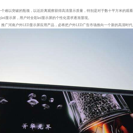
一个难以突破的瓶颈，以近距离观察获得高清显示质量，特别是对于数十平方米的观看距
led显示屏，用户对全彩led显示屏的个性化需求逐渐显现。
推广河南户外LED显示屏应用产品，必将把户外LED广告市场推向一个新的高清时代