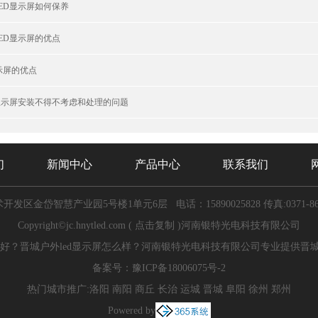
ED显示屏如何保养
ED显示屏的优点
显示屏的优点
显示屏安装不得不考虑和处理的问题
们
新闻中心
产品中心
联系我们
开发区金岱智慧产业园5号楼1单元6层
电话：15890025828
传真:0371-8
Copyright©
jc.hnytled.com
(
点击复制
)河南银特光电科技有限公司
好？晋城户外led显示屏怎么样？河南银特光电科技有限公司专业提供晋城le
备案号：
豫ICP备18006075号-2
热门城市推广:
洛阳
南阳
商丘
长治
运城
晋城
阜阳
徐州
郑州
Powered by