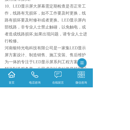
10、LED显示屏大屏幕需定期检查是否正常工
作，线路有无损坏，如不工作要及时更换，线
路有损坏要及时修补或者更换。LED显示屏内
部线路，非专业人士禁止触碰，以免触电，或
者造成线路损坏;如果出现问题，请专业人士进
行检修。
河南银特光电科技有限公司是一家集LED显示
屏方案设计、制造销售、施工安装、售后维护
为一体的专注于LED显示屏系列工程方案专业
解决制造服务商。公司成立以来始终坚持“潜心
为客户创造价值，随时满足客户需求”为目标，
一直勤恳不懈的为客户提供专业的LED屏显系
首页
电话咨询
在线留言
微信咨询
统解决方案和高性价比的节能环保产品，一直
踏实周到的为客户提供持续高效的优质服务，
一直秉承诚信担当的经营理念为客户提供放
心、安全的LED屏显系统精品工程。欢迎来电
生产定制！