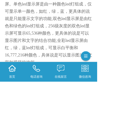
屏。单色led显示屏是由一种颜色led灯组成，仅
可显示单一颜色，如红，绿，蓝，更具体的说
就是只能显示文字的功能;双色led显示屏是由红
色和绿色的led灯组成，256级灰度的双色led显
示屏可显示65,536种颜色，更具体的说是可以
显示图片和文字的结合功能;全彩led显示屏由
红，绿，蓝led灯组成，可显示白平衡和
16,777,216种颜色，具体说是可以显示图片加文
字加视频的功能。
4、点间距：是指点间距之间的大小。一般情况
下，2mm—4mm之间的用于室内，一般情况
首页
电话咨询
在线留言
微信咨询
下，室内显示屏常用的有P2、P2.5，从5mm
—,10mm之间的只用与室外，一般情况下常用
的有P5、P8、P10，点间距之间的距离越小点
密度也大，同样的距离越短，成本也就越高。
led显示屏的分类就简单的分为以上几种，您可
以根据自己的需要来进行选着。
晋城led显示屏哪家实惠？晋城节能显示屏哪家
好？晋城户外led显示屏怎么样？河南银特光电