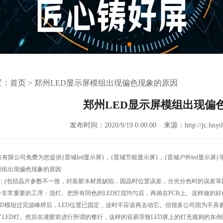
置：
首页
>
郑州LED显示屏模组出现偏色现象的原因
郑州LED显示屏模组出现偏
发布时间：2020/9/19 0:00:00
来源：http://jc.hnytl
技有限公司免费为您提供
{晋城led显示屏}
，{晋城节能显示屏}，{晋城户外led显示
模组出现偏色现象的原因
题：(包括晶片参数不一致，封装胶水材质缺陷，固晶时位置误差，分光分色时的误差等
个非常重要的工序：混灯。把所有同色的LED灯混均匀后，再插在PCB上。这样做的好
LED模组过完波峰焊后，LED位置已固定，这时不应该再去动它。但很多公司因为不
了LED灯。然后在灌胶前进行所谓的整行，这样的容易导致LED屏上的灯无规则的东