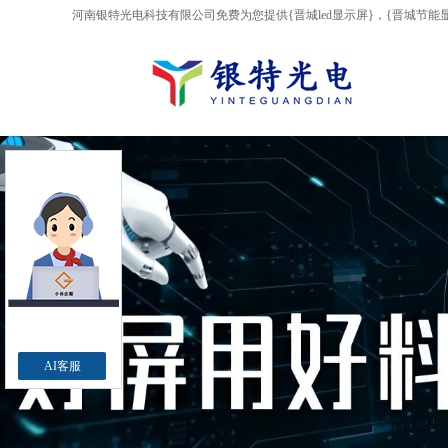
河南银特光电科技有限公司免费为您提供
{晋城led显示屏}
，{晋城节能
AI客服