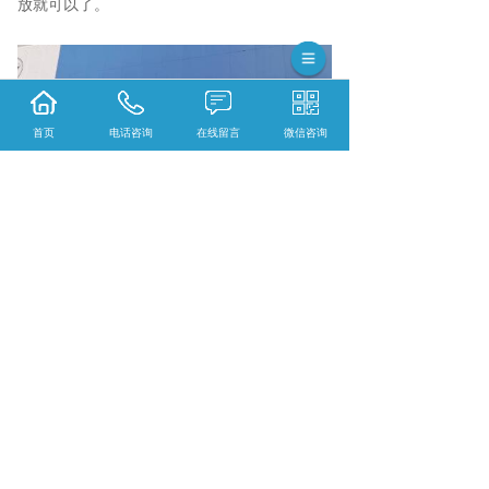
放就可以了。
首页
电话咨询
在线留言
微信咨询
晋城led显示屏哪家实惠？晋城节能显示屏哪家
好？晋城户外led显示屏怎么样？河南银特光电
科技有限公司专业提供晋城led显示屏,晋城节能
显示屏,晋城户外led显示屏
相关标签：
郑州LED显示屏
,
上一条：
晋城LED显示屏维修需要准备什么吗
下一条：
晋城河南LED显示屏的安装方法你知
道吗