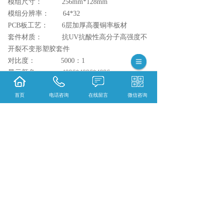
模组尺寸： 256mm*128mm
模组分辨率： 64*32
PCB板工艺： 6层加厚高覆铜率板材
套件材质： 抗UV抗酸性高分子高强度不
开裂不变形塑胶套件
对比度： 5000：1
显示颜色： 4096*4096*4096
防护性能： 防水、防潮、防尘、防虫、
首页
电话咨询
在线留言
微信咨询
防雷、防腐蚀、防氧化、防火阻燃、抗静电、
抗振动，同时具有过流、过压、欠压保护。
相关标签：
室外LED显示屏
,
户外高清大屏
,
室外
ed显示屏尺寸价格
,
室外led显示屏批发
,
上一条：
晋城户外SMD-P4全彩显示单元