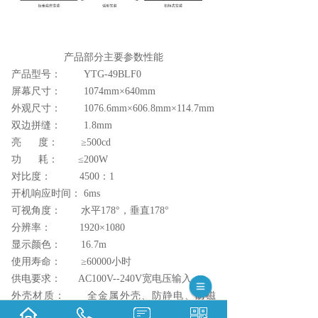
产品部分主要参数性能
产品型号： YTG-49BLF0
屏幕尺寸： 1074mm×640mm
外观尺寸： 1076.6mm×606.8mm×114.7mm
双边拼缝： 1.8mm
亮 度： ≥500cd
功 耗： ≤200W
对比度： 4500：1
开机响应时间： 6ms
可视角度： 水平178°，垂直178°
分辨率： 1920×1080
显示颜色： 16.7m
使用寿命： ≥60000小时
供电要求： AC100V--240V宽电压输入
外壳材质： 全金属外壳、防静电、防磁
场、防强电干扰