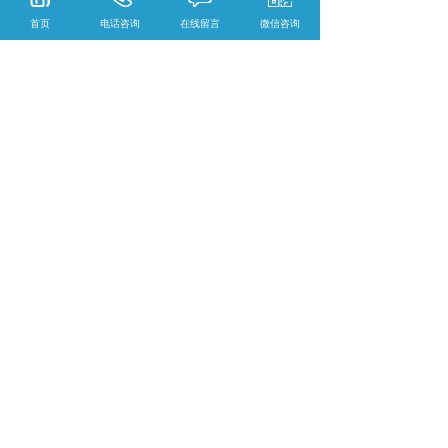
***优势***：60000小时不间断工作工业级设
首页
电话咨询
在线留言
微信咨询
计
，独有的原装
A+DID液晶显示屏，高分辨
率、高对比度、超高清分辨率、超宽视角、超
窄边设计，采取独特的DID液晶显示屏，即可
横向放置也可纵向
放置。采用直下式
LED背光
系统
内置高清拼接控制器
，
3D数字化图像处理
内核，精确监控更多细节 ，图像信号增益功能,
更加稳定正确的图像控制,实现图像真实还原,提
高系统可信赖性。
具备自动温控系统，定时开
关机功能，预案管理功能，性能超稳定可靠。
相关标签：
液晶拼接、LCD液晶拼接屏
,
LED液
晶拼接屏
,
液晶拼接屏厂家
,
液晶拼接屏价格
,
上一条：
晋城BOE46寸3.5mm液晶拼接屏
下一条：
晋城BOE49寸3.5mm液晶拼接屏