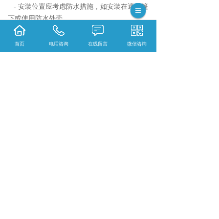
- 安装位置应考虑防水措施，如安装在遮阳篷
下或使用防水外壳。
通过遵循这些良好实践，您可以使LED显示屏
的使用寿命并保持其良好的工作状态。
首页
电话咨询
在线留言
微信咨询
晋城led显示屏哪家实惠？晋城节能显示屏哪家
好？晋城户外led显示屏怎么样？河南银特光电
科技有限公司专业提供晋城led显示屏,晋城节能
显示屏,晋城户外led显示屏