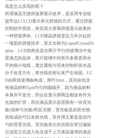
底是怎么实现的呢？
所谓液晶无缝拼接屏显示技术，是采用专业级
超窄边LCLCD显示单元拼接的方式，通过拼接
控制软件系统，来实现大屏幕拼接显示效果的
一种拼接屏体。LCD液晶拼接是近几年兴起的
一项新的拼接技术，英文全称为LiquidCrystalDi
splay，LCD的构造是在两片平行的玻璃当中放
置液态的晶体，两片玻璃中间有许多垂直和水
平的细小电线，透过通电与否来控制杆状水晶
分子改变方向，将光线折射出来产生画面。LC
D由两块玻璃板构成，厚约1mm，其间由包含
有液晶材料5μm均匀间隔隔开。因为液晶材料
本身并不发光，所以在显示屏两边都设有作为
光源的灯管，而在液晶显示器背面有一块背光
板(或称匀光板)和反光膜，背光板是由荧光物
质组成的可以发射光线，其作用主要是提供均
匀的背景光源。背光板发出的光线在穿过偏振
过滤层之后进入包含成千上万液晶液滴的液晶