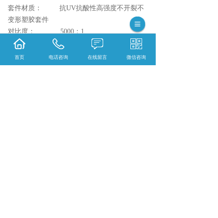
套件材质： 抗UV抗酸性高强度不开裂不
变形塑胶套件
对比度： 5000：1
防护性能： 防水、防氧化、防潮、防尘、
防腐、抗静电、抗振动、同时具有过流、过
首页
电话咨询
在线留言
微信咨询
压、欠压保护。
相关标签：
红绿灯屏幕
,
交通诱导
,
信息屏幕
,
门
头屏幕厂家
,
条形屏幕
,
上一条：
晋城BOE65寸3.5mm液晶拼接屏
下一条：
晋城户内COB全彩16:9压铸铝箱体产
品系列