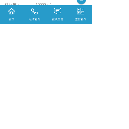
对比度： 10000：1
灰度等级： ≥16Bit
显示颜色： 4096*4096*4096
首页
电话咨询
在线留言
微信咨询
维护工艺： 前后均可维护
防护性能： 防水、防潮、防尘、防虫、
防雷、防腐蚀、防氧化、防火阻燃、抗静电、
抗振动，同时具有过流、过压、欠压保护。
***无缝拼接，色彩均匀性极高，超高图像画面
对比度，杜绝毛毛虫、十字线、鬼影、渐变、
暗线等小间距产品困扰问题，完全支持前后维
护方案，
方便快捷，亮度支持手动自动调节，使用寿命
长，平整度极高。完全达到高清4K显示！！！
*全面贴合 快速散热* *全压铸铝 超高强度* *
精密加工 超高平整度* *耐高低温 永不变形* *
超高密封 超强防护* *更薄更轻 超高稳定性能*
***超简 无需箱体轻松贴装 全压铸铝材质底壳
可无线堆叠 超高平整度无缝拼接***