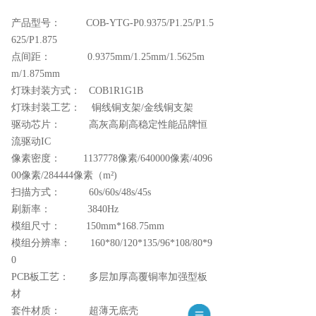
产品型号： COB-YTG-P0.9375/P1.25/P1.5
625/P1.875
点间距： 0.9375mm/1.25mm/1.5625m
m/1.875mm
灯珠封装方式： COB1R1G1B
灯珠封装工艺： 铜线铜支架/金线铜支架
驱动芯片： 高灰高刷高稳定性能品牌恒
流驱动IC
像素密度： 1137778像素/640000像素/4096
00像素/284444像素（m²)
扫描方式： 60s/60s/48s/45s
刷新率： 3840Hz
模组尺寸： 150mm*168.75mm
模组分辨率： 160*80/120*135/96*108/80*9
0
PCB板工艺： 多层加厚高覆铜率加强型板
材
套件材质： 超薄无底壳